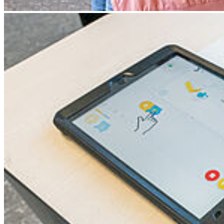
Weiter
Go to slide 1
Go to slide 2
Go to slide 3
Auch in diesem Semester öffnet das
Lernbüro für Studierende der
Mathematik.
Im
Seminarraum 3 der Franz-Mehring-Straße 48
steht allen
Studierenden der Mathematik auch im kommenden Semester das
Lernl@b zum digitalen sowie analogen Lernen und Arbeiten zur
Verfügung.
In angenehmer Atmosphäre haben die Studierenden die
Möglichkeit, gemeinsam Übungsblätter zu bearbeiten,
Vorlesungsinhalte nachzubereiten, eigenen Unterricht zu planen und
sogar auszuprobieren. Das vielfältige Angebot an fachlicher sowie
fachdidaktischer Literatur, technischen Endgeräten und