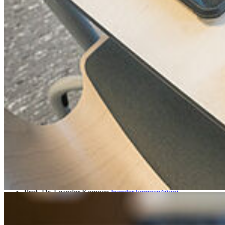
verschiedenen Einzel- sowie Gruppenarbeitsplätzen bietet den
Studierenden eine optimale Lernumgebung.
Mit Fragen rund um
Lineare Algebra, Analysis und die
Schulpraktische Übung
können sich die Studierenden an die
betreuende studentische Hilfskraft, Emilia Skrabalek (9.
Fachsemester Mathematik und Philosophie), wenden.
Öffnungszeiten
Das Lernl@b öffnet
in der Vorlesungszeit
für alle Studierenden der
Mathematik
auch im Sommersemester 2026:
Donnerstag
von 10 bis 12 Uhr
Nach Vereinbarung
Kontakt
Für Fragen, Probleme oder Anregungen
Prof. Dr. Leander Kempen
leander.kempen
@uni-
greifswald
.de
Emilia Skrabalek
emilia.skrabalek
@stud.uni-greifswald
.de