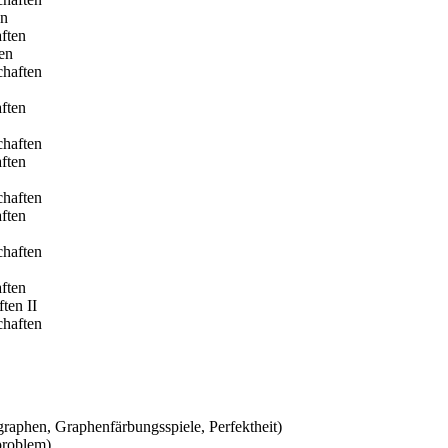
en
ften
en
chaften
ften
chaften
ften
chaften
ften
chaften
ften
ten II
chaften
aphen, Graphenfärbungsspiele, Perfektheit)
problem)