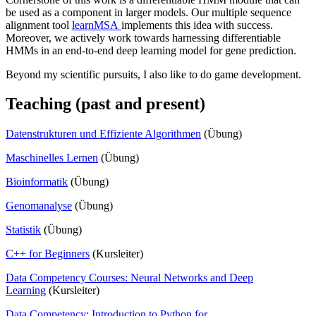
be used as a component in larger models. Our multiple sequence
alignment tool
learnMSA
implements this idea with success.
Moreover, we actively work towards harnessing differentiable
HMMs in an end-to-end deep learning model for gene prediction.
Beyond my scientific pursuits, I also like to do game development.
Teaching (past and present)
Datenstrukturen und Effiziente Algorithmen
(Übung)
Maschinelles Lernen
(Übung)
Bioinformatik
(Übung)
Genomanalyse
(Übung)
Statistik
(Übung)
C++ for Beginners
(Kursleiter)
Data Competency Courses: Neural Networks and Deep
Learning
(Kursleiter)
Data Competency: Introduction to Python for