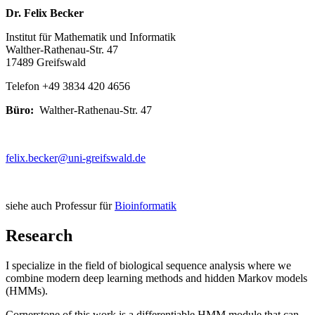
Dr. Felix Becker
Institut für Mathematik und Informatik
Walther-Rathenau-Str. 47
17489 Greifswald
Telefon +49 3834 420 4656
Büro:
Walther-Rathenau-Str. 47
felix.becker
@uni-greifswald
.de
siehe auch Professur für
Bioinformatik
Research
I specialize in the field of biological sequence analysis where we
combine modern deep learning methods and hidden Markov models
(HMMs).
Cornerstone of this work is a differentiable HMM module that can