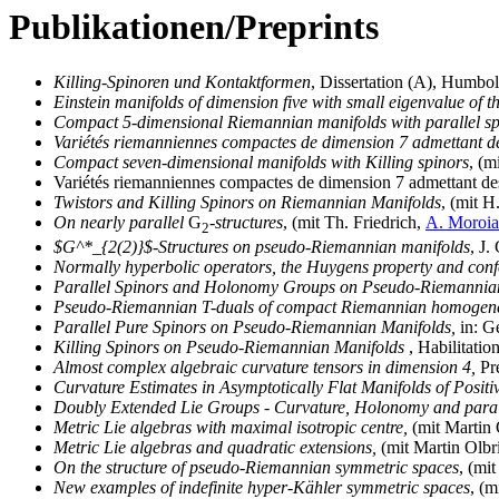
Publikationen/Preprints
Killing-Spinoren und Kontaktformen
, Dissertation (A), Humbol
Einstein manifolds of dimension five with small eigenvalue of 
Compact 5-dimensional Riemannian manifolds with parallel sp
Variétés riemanniennes compactes de dimension 7 admettant de
Compact seven-dimensional manifolds with Killing spinors
, (m
Variétés riemanniennes compactes de dimension 7 admettant des 
Twistors and Killing Spinors on Riemannian Manifolds
, (mit H
On nearly parallel
G
-structures
, (mit Th. Friedrich,
A. Moroi
2
$G^*_{2(2)}$-Structures on pseudo-Riemannian manifolds
, J
Normally hyperbolic operators, the Huygens property and con
Parallel Spinors and Holonomy Groups on Pseudo-Riemannian
Pseudo-Riemannian T-duals of compact Riemannian homogen
Parallel Pure Spinors on Pseudo-Riemannian Manifolds,
in:
Ge
Killing Spinors on Pseudo-Riemannian Manifolds
, Habilitati
Almost complex algebraic curvature tensors in dimension 4,
Pr
Curvature Estimates in Asymptotically Flat Manifolds of Posit
Doubly Extended Lie Groups - Curvature, Holonomy and parall
Metric Lie algebras with maximal isotropic centre,
(mit Martin 
Metric Lie algebras and quadratic extensions,
(mit Martin Olbr
On the structure of pseudo-Riemannian symmetric spaces
, (mi
New examples of indefinite hyper-Kähler symmetric spaces
, (m