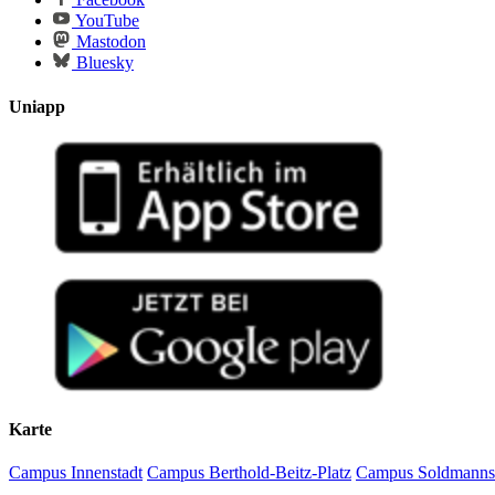
YouTube
Mastodon
Bluesky
Uniapp
Karte
Campus Innenstadt
Campus Berthold-Beitz-Platz
Campus Soldmanns