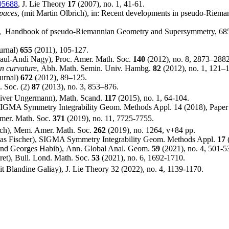
05688
, J. Lie Theory
17
(2007), no. 1, 41-61.
spaces
, (mit Martin Olbrich), in: Recent developments in pseudo-Riem
, Handbook of pseudo-Riemannian Geometry and Supersymmetry, 685
urnal)
655
(2011), 105-127.
 Paul-Andi Nagy), Proc. Amer. Math. Soc.
140
(2012), no. 8, 2873–2882
an curvature
, Abh. Math. Semin. Univ. Hambg.
82
(2012), no. 1, 121–
urnal)
672
(2012), 89–125.
. Soc. (2)
87
(2013), no. 3, 853–876.
liver Ungermann), Math. Scand.
117
(2015), no. 1, 64-104.
SIGMA Symmetry Integrability Geom. Methods Appl. 14 (2018), Paper 
Amer. Math. Soc.
371
(2019), no. 11, 7725-7755.
rich), Mem. Amer. Math. Soc.
262
(2019), no. 1264, v+84 pp.
hias Fischer), SIGMA Symmetry Integrability Geom. Methods Appl.
17
(
 und Georges Habib), Ann. Global Anal. Geom.
59
(2021), no. 4, 501-5
uret), Bull. Lond. Math. Soc.
53
(2021), no. 6, 1692-1710.
mit Blandine Galiay), J. Lie Theory 32 (2022), no. 4, 1139-1170.