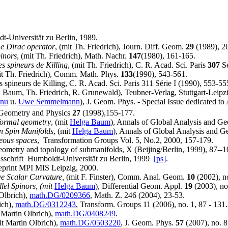
dt-Universität zu Berlin, 1989.
the Dirac operator
, (mit Th. Friedrich), Journ. Diff. Geom.
29
(1989), 2
inors
, (mit Th. Friedrich), Math. Nachr.
147
(1980), 161-165.
s spineurs de Killing
, (mit Th. Friedrich), C. R. Acad. Sci. Paris
307
Sé
it Th. Friedrich), Comm. Math. Phys.
133
(1990), 543-561.
spineurs de Killing, C. R. Acad. Sci. Paris 311 Série I (1990), 553-55
. Baum, Th. Friedrich, R. Grunewald), Teubner-Verlag, Stuttgart-Leipz
anu
u.
Uwe Semmelmann
), J. Geom. Phys. - Special Issue dedicated t
. Geometry and Physics
27
(1998),155-177.
formal geometry
, (mit
Helga Baum
), Annals of Global Analysis and G
 Spin Manifolds
, (mit
Helga Baum
), Annals of Global Analysis and 
eous spaces
, Transformation Groups Vol. 5, No.2, 2000, 157-179.
ometry and topology of submanifolds, X (Beijing/Berlin, 1999), 87--1
onsschrift Humboldt-Universität zu Berlin, 1999
[ps]
.
eprint MPI MIS Leipzig, 2000.
ive Scalar Curvature,
(mit F. Finster), Comm. Anal. Geom.
10
(2002), n
el Spinors, (mit
Helga Baum
), Differential Geom. Appl.
19
(2003), no
Olbrich),
math.DG/0209366
, Math. Z. 246 (2004), 23-53.
ich),
math.DG/0312243
, Transform. Groups 11 (2006), no. 1, 87 - 131.
t Martin Olbrich),
math.DG/0408249
.
it Martin Olbrich),
math.DG/0503220
, J. Geom. Phys.
57
(2007), no. 8