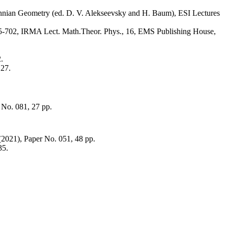
annian Geometry (ed. D. V. Alekseevsky and H. Baum), ESI Lectures
-702, IRMA Lect. Math.Theor. Phys., 16, EMS Publishing House,
.
127.
No. 081, 27 pp.
2021), Paper No. 051, 48 pp.
35.