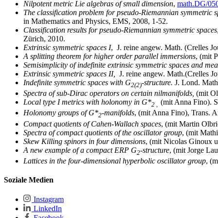
Nilpotent metric Lie algebras of small dimension
,
math.DG/05
The classification problem for pseudo-Riemannian symmetric 
in Mathematics and Physics, EMS, 2008, 1-52.
Classification results for pseudo-Riemannian symmetric spaces
Zürich, 2010.
Extrinsic symmetric spaces I
, J. reine angew. Math. (Crelles Jo
A splitting theorem for higher order parallel immersions
, (mit
Semisimplicity of indefinite extrinsic symmetric spaces and me
Extrinsic symmetric spaces II,
J. reine angew. Math.
(Crelles Jo
Indefinite symmetric spaces with G
-structure.
J. Lond. Math
2(2)
Spectra of sub-Dirac operators on certain nilmanifolds,
(mit O
Local type I metrics with holonomy in G*
(mit Anna Fino). 
2
,
Holonomy groups of G*
-manifolds
, (mit Anna Fino), Trans. 
2
Compact quotients of Cahen-Wallach spaces
, (mit Martin Olb
Spectra of compact quotients of the oscillator group
, (mit Mat
Skew Killing spinors in four dimensions
, (mit Nicolas Ginoux
A new example of a compact ERP G
-structure
, (mit Jorge La
2
Lattices in the four-dimensional hyperbolic oscillator group
, (
Soziale Medien
Instagram
LinkedIn
Facebook