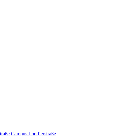
traße
Campus Loefflerstraße