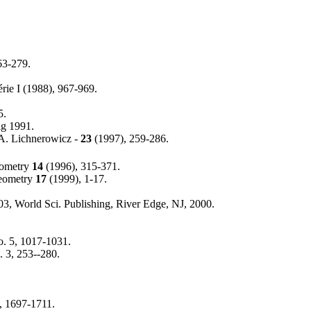
63-279.
rie I (1988), 967-969.
5.
ig 1991.
o A. Lichnerowicz -
23
(1997), 259-286.
eometry
14
(1996), 315-371.
Geometry
17
(1999), 1-17.
03, World Sci. Publishing, River Edge, NJ, 2000.
o. 5, 1017-1031.
. 3, 253--280.
, 1697-1711.