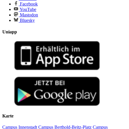
Facebook
YouTube
Mastodon
Bluesky
Uniapp
Karte
Campus Innenstadt
Campus Berthold-Beitz-Platz
Campus