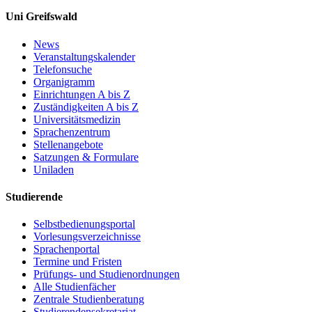
Uni Greifswald
News
Veranstaltungskalender
Telefonsuche
Organigramm
Einrichtungen A bis Z
Zuständigkeiten A bis Z
Universitätsmedizin
Sprachenzentrum
Stellenangebote
Satzungen & Formulare
Uniladen
Studierende
Selbstbedienungsportal
Vorlesungsverzeichnisse
Sprachenportal
Termine und Fristen
Prüfungs- und Studienordnungen
Alle Studienfächer
Zentrale Studienberatung
Studierendensekretariat