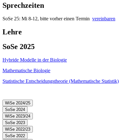
Sprechzeiten
SoSe 25: Mi 8-12, bitte vorher einen Termin
vereinbaren
Lehre
SoSe 2025
Hybride Modelle in der Biologie
Mathematische Biologie
Statistische Entscheidungstheorie (Mathematische Statistik)
WiSe 2024/25
SoSe 2024
WiSe 2024/25
WiSe 2023/24
SoSe 2024
SoSe 2023
WiSe 2023/24
WiSe 2022/23
WiSe 2024/25: Forschungsfreisemester
SoSe 2023
SoSe 2022
Analysis II(V)