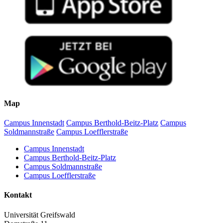
Wintersemester 2021/22
Sommersemester 2021
Wintersemester 2020/21
Sommersemester 2020
Wintersemester 2019/20
Sommersemester 2019
Map
Wintersemester 2018/19
Sommersemester 2018
Campus Innenstadt
Campus Berthold-Beitz-Platz
Campus
Soldmannstraße
Campus Loefflerstraße
Wintersemester 2017/18
Campus Innenstadt
Sommersemester 2017
Campus Berthold-Beitz-Platz
Campus Soldmannstraße
Wintersemester 2016/17
Campus Loefflerstraße
Sommersemester 2016
Kontakt
Universität Greifswald