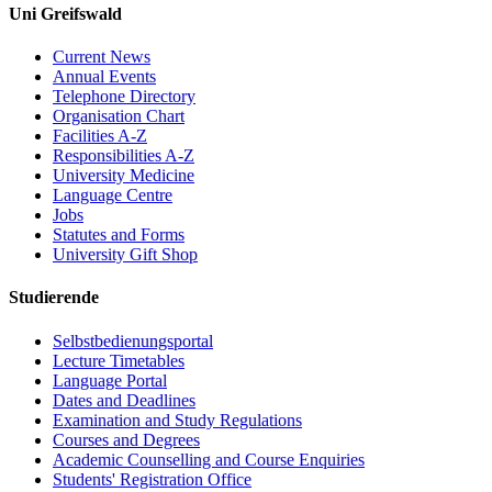
Uni Greifswald
Current News
Annual Events
Telephone Directory
Organisation Chart
Facilities A-Z
Responsibilities A-Z
University Medicine
Language Centre
Jobs
Statutes and Forms
University Gift Shop
Studierende
Selbstbedienungsportal
Lecture Timetables
Language Portal
Dates and Deadlines
Examination and Study Regulations
Courses and Degrees
Academic Counselling and Course Enquiries
Students' Registration Office