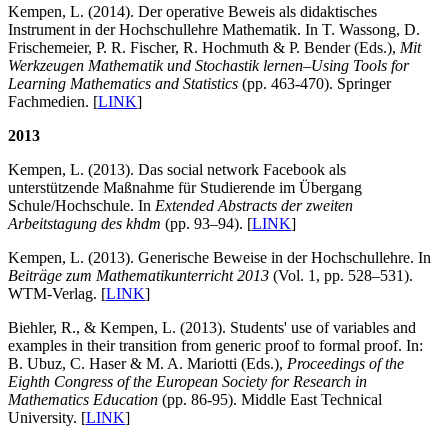
Kempen, L. (2014). Der operative Beweis als didaktisches
Instrument in der Hochschullehre Mathematik. In T. Wassong, D.
Frischemeier, P. R. Fischer, R. Hochmuth & P. Bender (Eds.),
Mit
Werkzeugen Mathematik und Stochastik lernen–Using Tools for
Learning Mathematics and Statistics
(pp. 463-470). Springer
Fachmedien. [
LINK
]
2013
Kempen, L. (2013). Das social network Facebook als
unterstützende Maßnahme für Studierende im Übergang
Schule/Hochschule. In
Extended Abstracts der zweiten
Arbeitstagung des khdm
(pp. 93–94). [
LINK
]
Kempen, L. (2013). Generische Beweise in der Hochschullehre. In
Beiträge zum Mathematikunterricht 2013
(Vol. 1, pp. 528–531).
WTM-Verlag. [
LINK
]
Biehler, R., & Kempen, L. (2013). Students' use of variables and
examples in their transition from generic proof to formal proof. In:
B. Ubuz, C. Haser & M. A. Mariotti (Eds.),
Proceedings of the
Eighth Congress of the European Society for Research in
Mathematics Education
(pp. 86-95). Middle East Technical
University. [
LINK
]