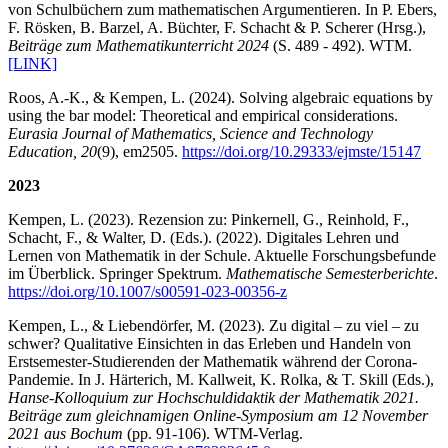
von Schulbüchern zum mathematischen Argumentieren. In P. Ebers,
F. Rösken, B. Barzel, A. Büchter, F. Schacht & P. Scherer (Hrsg.),
Beiträge zum Mathematikunterricht 2024
(S. 489 - 492). WTM.
[LINK]
Roos, A.-K., & Kempen, L. (2024). Solving algebraic equations by
using the bar model: Theoretical and empirical considerations.
Eurasia Journal of Mathematics, Science and Technology
Education, 20
(9), em2505.
https://doi.org/10.29333/ejmste/15147
2023
Kempen, L. (2023). Rezension zu: Pinkernell, G., Reinhold, F.,
Schacht, F., & Walter, D. (Eds.). (2022). Digitales Lehren und
Lernen von Mathematik in der Schule. Aktuelle Forschungsbefunde
im Überblick. Springer Spektrum.
Mathematische Semesterberichte
.
https://doi.org/10.1007/s00591-023-00356-z
Kempen, L., & Liebendörfer, M. (2023). Zu digital – zu viel – zu
schwer? Qualitative Einsichten in das Erleben und Handeln von
Erstsemester-Studierenden der Mathematik während der Corona-
Pandemie. In J. Härterich, M. Kallweit, K. Rolka, & T. Skill (Eds.),
Hanse-Kolloquium zur Hochschuldidaktik der Mathematik 2021.
Beiträge zum gleichnamigen Online-Symposium am 12 November
2021 aus Bochum
(pp. 91-106). WTM-Verlag.