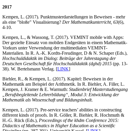
2017
Kempen, L. (2017). Punktmusterdarstellungen in Beweisen - mehr
als eine "bloße" Visualisierung?
Der Mathematikunterricht, 63
(6),
4-10.
Kempen, L., & Wassong, T. (2017). VEMINT mobile with Apps:
Der gezielte Einsatz von mobilen Endgeräten in einem Mathematik-
Vorkurs unter Verwendung der multimedialen VEMINT-
Materialien. In R. A.-K. Kordts-Freudinger, D & N. Schaper (Eds.),
Hochschuldidaktik im Dialog: Beiträge der Jahrestagung der
Deutschen Gesellschaft für Hochschuldidaktik (dghd) 2015
(pp. 13-
38). W. Bertelsmann Verlag. [
LINK
]
Biehler, R., & Kempen, L. (2017). Kapitel: Beweisen in der
Mathematik am Beispiel der Arithmetik. In R. Biehler, A. Filler, L.
Kempen, J. Kramer & E. Warmuth:
Studienbrief Masterstudiengang
„Berufsbegleitende Lehrerbildung“, Modul 3: Entwicklung der
Mathematik als Wissenschaft und Bildungsinhalt
.
Kempen, L. (2017). Pre-service teachers’ abilities in constructing
different kinds of proofs. In R. Göller, R. Biehler, R. Hochmuth &
H.-G. Rück (Eds.),
Proceedings of the khdm Conference 2015:
Didactics of Mathematics in Higher Education as a Scientific
Discipline
(pp. 387-391). Universität Kassel. [
LINK
]