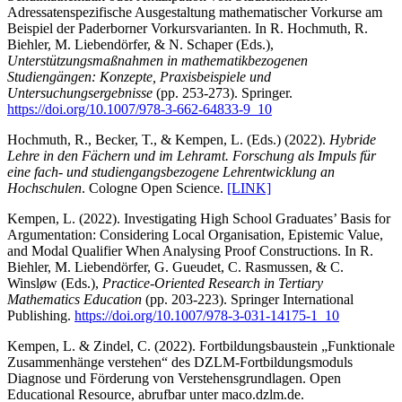
Adressatenspezifische Ausgestaltung mathematischer Vorkurse am
Beispiel der Paderborner Vorkursvarianten. In R. Hochmuth, R.
Biehler, M. Liebendörfer, & N. Schaper (Eds.),
Unterstützungsmaßnahmen in mathematikbezogenen
Studiengängen: Konzepte, Praxisbeispiele und
Untersuchungsergebnisse
(pp. 253-273). Springer.
https://doi.org/10.1007/978-3-662-64833-9_10
Hochmuth, R., Becker, T., & Kempen, L. (Eds.) (2022).
Hybride
Lehre in den Fächern und im Lehramt. Forschung als Impuls für
eine fach- und studiengangsbezogene Lehrentwicklung an
Hochschulen
. Cologne Open Science.
[LINK]
Kempen, L. (2022). Investigating High School Graduates’ Basis for
Argumentation: Considering Local Organisation, Epistemic Value,
and Modal Qualifier When Analysing Proof Constructions. In R.
Biehler, M. Liebendörfer, G. Gueudet, C. Rasmussen, & C.
Winsløw (Eds.),
Practice-Oriented Research in Tertiary
Mathematics Education
(pp. 203-223). Springer International
Publishing.
https://doi.org/10.1007/978-3-031-14175-1_10
Kempen, L. & Zindel, C. (2022). Fortbildungsbaustein „Funktionale
Zusammenhänge verstehen“ des DZLM-Fortbildungsmoduls
Diagnose und Förderung von Verstehensgrundlagen. Open
Educational Resource, abrufbar unter maco.dzlm.de.