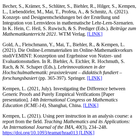
Becher, S., Krämer, S., Schlüter, S., Biehler, R., Hilger, S., Kempen,
L., Liebendörfer, M., Mai, T., Profeta, A., & Schmitz, A. (2021).
Konzept- und Designentscheidungen bei der Erstellung und
Integration von Lernvideos in mathematische Lehr-Lern-Szenarien.
In K. Hein, C. Heil, S. Ruwisch, & S. Prediger (Eds.)
. Beiträge zum
Mathematikunterricht 2021
. WTM Verlag.
[LINK]
Gold, A., Fleischmann, Y., Mai, T., Biehler, R., & Kempen, L.
(2021). Die Online-Lernmaterialien im Online-Mathematikvorkurs
studiVEMINT: Konzeption und Ergebnisse von Nutzer- und
Evaluationsstudien. In R. Biehler, A. Eichler, R. Hochmuth, S.
Rach, & N. Schaper (Eds.),
Lehrinnovationen in der
Hochschulmathematik: praxisrelevant – didaktisch fundiert –
forschungsbasiert
(pp. 365-397). Springer.
[LINK]
Kempen, L. (2021, July). Investigating the Difference between
Generic Proofs and Purely Empirical Verifications [Paper
presentation].
14th International Congress on Mathematics
Education (ICME-14)
, Shanghai, China.
[LINK]
Kempen, L. (2021). Using peer instruction in an analysis course: a
report from the field.
Teaching Mathematics and its Applications:
An International Journal of the IMA
,
40
(3), 234–248.
https://doi.org/10.1093/teamat/hraa013
[LINK]