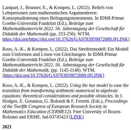
Lampart, J., Brunner, E., & Kempen, L. (2022). Beliefs von
Lehrpersonen zum mathematischen Argumentieren:
Konzeptualisierung eines Befragungsinstruments. In IDMI-Primar
Goethe-Universität Frankfurt (Ed.),
Beiträge zum
Mathematikunterricht 2022. 56. Jahrestagung der Gesellschaft für
Didaktik der Mathematik
(pp. 253-256). WTM.
https://doi.org/https://doi.org/10.37626/GA9783959872089.0
[LINK]
Roos, A.-K., & Kempen, L. (2022). Das Streifenmodell: Ein Modell
zum Umformen und Lösen von Gleichungen. In IDMI-Primar
Goethe-Universität Frankfurt (Ed.),
Beiträge zum
Mathematikunterricht 2022. 56. Jahrestagung der Gesellschaft für
Didaktik der Mathematik
. (pp. 1145-1148). WTM.
/https://doi.org/10.37626/GA9783959872089.0
[LINK]
Roos, A.-K., & Kempen, L. (2022).
Using the bar model to ease the
transition from transforming arithmetic-numerical to algebraic
equations: theoretical considerations and possible obstacles
. In J.
Hodgen, E. Geraniou, G. Bolondi & F. Ferretti. (Eds.),
Proceedings
of the Twelfth Congress of European Research Society in
Mathematics Education (CERME12)
. Free University of Bozen-
Bolzano and ERME. hal-03745423
[LINK]
2021