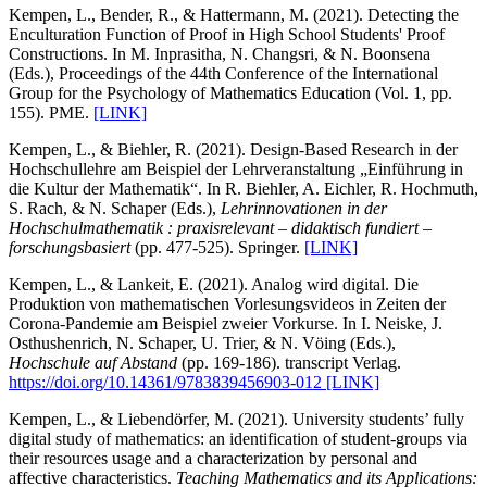
Kempen, L., Bender, R., & Hattermann, M. (2021). Detecting the
Enculturation Function of Proof in High School Students' Proof
Constructions. In M. Inprasitha, N. Changsri, & N. Boonsena
(Eds.), Proceedings of the 44th Conference of the International
Group for the Psychology of Mathematics Education (Vol. 1, pp.
155). PME.
[LINK]
Kempen, L., & Biehler, R. (2021). Design-Based Research in der
Hochschullehre am Beispiel der Lehrveranstaltung „Einführung in
die Kultur der Mathematik“. In R. Biehler, A. Eichler, R. Hochmuth,
S. Rach, & N. Schaper (Eds.),
Lehrinnovationen in der
Hochschulmathematik : praxisrelevant – didaktisch fundiert –
forschungsbasiert
(pp. 477-525). Springer.
[LINK]
Kempen, L., & Lankeit, E. (2021). Analog wird digital. Die
Produktion von mathematischen Vorlesungsvideos in Zeiten der
Corona-Pandemie am Beispiel zweier Vorkurse. In I. Neiske, J.
Osthushenrich, N. Schaper, U. Trier, & N. Vöing (Eds.),
Hochschule auf Abstand
(pp. 169-186). transcript Verlag.
https://doi.org/10.14361/9783839456903-012
[LINK]
Kempen, L., & Liebendörfer, M. (2021). University students’ fully
digital study of mathematics: an identification of student-groups via
their resources usage and a characterization by personal and
affective characteristics.
Teaching Mathematics and its Applications: