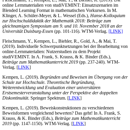
online Lernmaterialien von studiVEMINT: Einsatzszenarien im
Blended Learning Format in mathematischen Vorkursen. In M.
Klinger, A. Schüler-Meyer, & L. Wessel (Eds.),
Hanse-Kolloquium
zur Hochschuldidaktik der Mathematik 2018: Beiträge zum
gleichnamigen Symposium am 9. und 10. November 2018 an der
Universität Duisburg-Essen
(pp. 101-116). WTM-Verlag.
[LINK]
Fleischmann, Y., Kempen, L., Biehler, R., Gold, A., & Mai, T.
(2019). Individuelle Schwerpunktsetzungen bei der Bearbeitung von
online-Lernmaterialien: Nutzerstudien zu dem Projekt
studiVEMINT. In A. Frank, S. Krauss, & K. Binder (Eds.),
Beiträge zum Mathematikunterricht 2019
(pp. 237-240). WTM-
Verlag. [
LINK
]
Kempen, L. (2019).
Begründen und Beweisen im Übergang von der
Schule zur Hochschule. Theoretische Begründung,
Weiterentwicklung und Evaluation einer universitären
Erstsemesterveranstaltung unter der Perspektive der doppelten
Diskontinuität
. Springer Spektrum. [
LINK
]
Kempen, L. (2019). Beweiskonstruktionen zu verschiedenen
Beweisformen vergleichend bewerten? Das geht! In A. Frank, S.
Krauss, & K. Binder (Eds.),
Beiträge zum Mathematikunterricht
2019
(pp. 1147-1150). WTM-Verlag. [
LINK
]