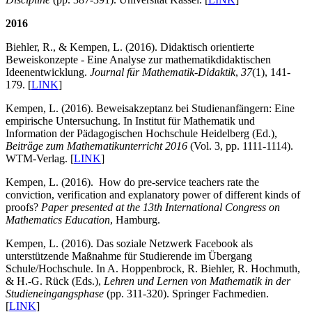
2016
Biehler, R., & Kempen, L. (2016). Didaktisch orientierte
Beweiskonzepte - Eine Analyse zur mathematikdidaktischen
Ideenentwicklung.
Journal für Mathematik-Didaktik
,
37
(1), 141-
179. [
LINK
]
Kempen, L. (2016). Beweisakzeptanz bei Studienanfängern: Eine
empirische Untersuchung. In Institut für Mathematik und
Information der Pädagogischen Hochschule Heidelberg (Ed.),
Beiträge zum Mathematikunterricht 2016
(Vol. 3, pp. 1111-1114).
WTM-Verlag. [
LINK
]
Kempen, L. (2016). How do pre-service teachers rate the
conviction, verification and explanatory power of different kinds of
proofs?
Paper presented at the 13th International Congress on
Mathematics Education
, Hamburg.
Kempen, L. (2016). Das soziale Netzwerk Facebook als
unterstützende Maßnahme für Studierende im Übergang
Schule/Hochschule. In A. Hoppenbrock, R. Biehler, R. Hochmuth,
& H.-G. Rück (Eds.),
Lehren und Lernen von Mathematik in der
Studieneingangsphase
(pp. 311-320). Springer Fachmedien.
[
LINK
]