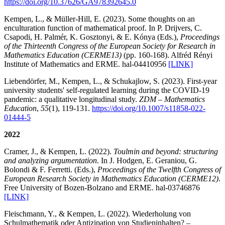
https://doi.org/10.37626/GA978392645.0
Kempen, L., & Müller-Hill, E. (2023). Some thoughts on an
enculturation function of mathematical proof. In P. Drijvers, C.
Csapodi, H. Palmér, K. Gosztonyi, & E. Kónya (Eds.),
Proceedings
of the Thirteenth Congress of the European Society for Research in
Mathematics Education (CERME13)
(pp. 160-168). Alfréd Rényi
Institute of Mathematics and ERME. hal-04410956
[LINK]
Liebendörfer, M., Kempen, L., & Schukajlow, S. (2023). First-year
university students' self-regulated learning during the COVID-19
pandemic: a qualitative longitudinal study.
ZDM – Mathematics
Education
,
55
(1), 119-131.
https://doi.org/10.1007/s11858-022-
01444-5
2022
Cramer, J., & Kempen, L. (2022).
Toulmin and beyond: structuring
and analyzing argumentation
. In J. Hodgen, E. Geraniou, G.
Bolondi & F. Ferretti. (Eds.),
Proceedings of the Twelfth Congress of
European Research Society in Mathematics Education (CERME12)
.
Free University of Bozen-Bolzano and ERME. hal-03746876
[LINK]
Fleischmann, Y., & Kempen, L. (2022). Wiederholung von
Schulmathematik oder Antizipation von Studieninhalten? –