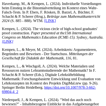
Haverkamp, M., & Kempen, L. (2024). Individuelle Vorstellungen
beim Einstieg in die Binomialverteilung im Kontext eines Wahr-
Falsch-Tests. In P. Ebers, F. Rösken, B. Barzel, A. Büchter, F.
Schacht & P. Scherer (Hrsg.),
Beiträge zum Mathematikunterricht
2024
(S. 885 - 888). WTM.
[LINK]
Kempen, L. (2024). The vicious circle of high-school graduates'
proof construction.
Paper presented at the
15th International
Congress on Mathematics Education (ICME-15). Sydney, Australia.
[LINK]
Kempen, L., & Meyer, M. (2024). Arbeitskreis: Argumentieren,
Begründen und Beweisen - Der Startschuss.
Mitteilungen der
Gesellschaft für Didaktik der Mathematik
,
116
, 81.
Kempen, L., & Wischgoll, A. (2024). Welche Materialien und
Ressourcen nutzen Lehramtsstudierende der Mathematik? In F.
Schacht & P. Scherer (Eds.), Digitale Lehrkräftebildung
Mathematik: Forschungsbasierte Entwicklung und Evaluation von
Lehrkonzepten im Kontext des Projekts DigiMal.nrw (pp. 9-26).
Springer Berlin Heidelberg.
https://doi.org/10.1007/978-3-662-
69804-4_2
Niederquell, J., & Kempen, L. (2024). "Wird das auch noch
bewiesen?" - Inhaltsbezogene Einblicke in das Aufgabenangebot