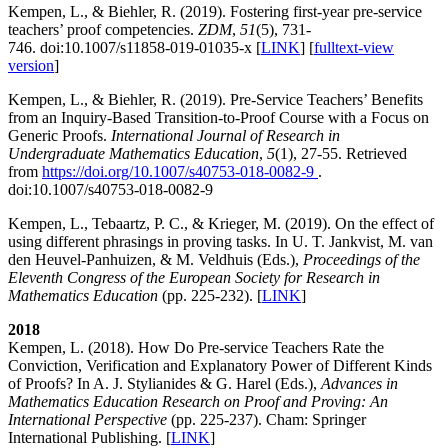
Kempen, L., & Biehler, R. (2019). Fostering first-year pre-service
teachers’ proof competencies.
ZDM
,
51
(5), 731-
746. doi:10.1007/s11858-019-01035-x [
LINK
] [
fulltext-view
version
]
Kempen, L., & Biehler, R. (2019). Pre-Service Teachers’ Benefits
from an Inquiry-Based Transition-to-Proof Course with a Focus on
Generic Proofs.
International Journal of Research in
Undergraduate Mathematics Education
,
5
(1), 27-55. Retrieved
from
https://doi.org/10.1007/s40753-018-0082-9
.
doi:10.1007/s40753-018-0082-9
Kempen, L., Tebaartz, P. C., & Krieger, M. (2019). On the effect of
using different phrasings in proving tasks. In U. T. Jankvist, M. van
den Heuvel-Panhuizen, & M. Veldhuis (Eds.),
Proceedings of the
Eleventh Congress of the European Society for Research in
Mathematics Education
(pp. 225-232). [
LINK
]
2018
Kempen, L. (2018). How Do Pre-service Teachers Rate the
Conviction, Verification and Explanatory Power of Different Kinds
of Proofs? In A. J. Stylianides & G. Harel (Eds.),
Advances in
Mathematics Education Research on Proof and Proving: An
International Perspective
(pp. 225-237). Cham: Springer
International Publishing. [
LINK
]