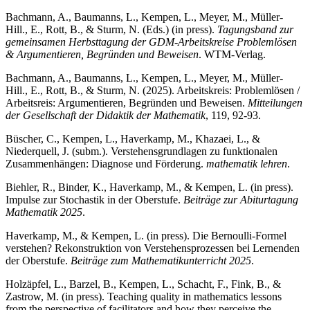
Bachmann, A., Baumanns, L., Kempen, L., Meyer, M., Müller-
Hill., E., Rott, B., & Sturm, N. (Eds.) (in press).
Tagungsband zur
gemeinsamen Herbsttagung der GDM-Arbeitskreise Problemlösen
& Argumentieren, Begründen und Beweisen
. WTM-Verlag.
Bachmann, A., Baumanns, L., Kempen, L., Meyer, M., Müller-
Hill., E., Rott, B., & Sturm, N. (2025). Arbeitskreis: Problemlösen /
Arbeitsreis: Argumentieren, Begründen und Beweisen.
Mitteilungen
der Gesellschaft der Didaktik der Mathematik
, 119, 92-93.
Büscher, C., Kempen, L., Haverkamp, M., Khazaei, L., &
Niederquell, J. (subm.). Verstehensgrundlagen zu funktionalen
Zusammenhängen: Diagnose und Förderung.
mathematik lehren
.
Biehler, R., Binder, K., Haverkamp, M., & Kempen, L. (in press).
Impulse zur Stochastik in der Oberstufe.
Beiträge zur Abiturtagung
Mathematik 2025
.
Haverkamp, M., & Kempen, L. (in press). Die Bernoulli-Formel
verstehen? Rekonstruktion von Verstehensprozessen bei Lernenden
der Oberstufe.
Beiträge zum Mathematikunterricht 2025
.
Holzäpfel, L., Barzel, B., Kempen, L., Schacht, F., Fink, B., &
Zastrow, M. (in press). Teaching quality in mathematics lessons
from the perspective of facilitators and how they perceive the