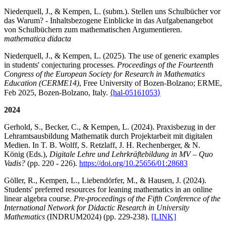
Niederquell, J., & Kempen, L. (subm.). Stellen uns Schulbücher vor
das Warum? - Inhaltsbezogene Einblicke in das Aufgabenangebot
von Schulbüchern zum mathematischen Argumentieren.
mathematica didacta
Niederquell, J., & Kempen, L. (2025). The use of generic examples
in students' conjecturing processes.
Proceedings of the Fourteenth
Congress of the European Society for Research in Mathematics
Education (CERME14)
, Free University of Bozen-Bolzano; ERME,
Feb 2025, Bozen-Bolzano, Italy.
⟨hal-05161053⟩
2024
Gerhold, S., Becker, C., & Kempen, L. (2024). Praxisbezug in der
Lehramtsausbildung Mathematik durch Projektarbeit mit digitalen
Medien. In T. B. Wolff, S. Retzlaff, J. H. Rechenberger, & N.
König (Eds.),
Digitale Lehre und Lehrkräftebildung in MV – Quo
Vadis?
(pp. 220 - 226).
https://doi.org/10.25656/01:28683
Göller, R., Kempen, L., Liebendörfer, M., & Hausen, J. (2024).
Students' preferred resources for leaning mathematics in an online
linear algebra course.
Pre-proceedings of the Fifth Conference of the
International Network for Didactic Research in University
Mathematics
(INDRUM2024) (pp. 229-238).
[LINK]