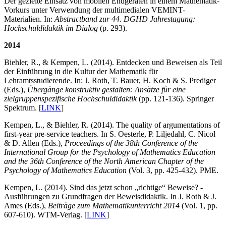
Der gezielte Einsatz von mobilen Endgeräten in einem Mathematik-
Vorkurs unter Verwendung der multimedialen VEMINT-
Materialien. In:
Abstractband zur 44. DGHD Jahrestagung:
Hochschuldidaktik im Dialog
(p. 293).
2014
Biehler, R., & Kempen, L. (2014). Entdecken und Beweisen als Teil
der Einführung in die Kultur der Mathematik für
Lehramtsstudierende. In: J. Roth, T. Bauer, H. Koch & S. Prediger
(Eds.),
Übergänge konstruktiv gestalten: Ansätze für eine
zielgruppenspezifische Hochschuldidaktik
(pp. 121-136). Springer
Spektrum. [
LINK
]
Kempen, L., & Biehler, R. (2014). The quality of argumentations of
first-year pre-service teachers. In S. Oesterle, P. Liljedahl, C. Nicol
& D. Allen (Eds.),
Proceedings of the 38th Conference of the
International Group for the Psychology of Mathematics Education
and the 36th Conference of the North American Chapter of the
Psychology of Mathematics Education
(Vol. 3, pp. 425-432). PME.
Kempen, L. (2014). Sind das jetzt schon „richtige“ Beweise? -
Ausführungen zu Grundfragen der Beweisdidaktik. In J. Roth & J.
Ames (Eds.),
Beiträge zum Mathematikunterricht 2014
(Vol. 1, pp.
607-610). WTM-Verlag. [
LINK
]