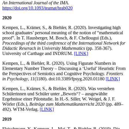
An International Journal of the IMA
.
https://doi.org/10.1093/teamat/hrab020
2020
Kempen, L., Krämer, S., & Biehler, R. (2020). Investigating high
school graduates’ personal meaning of the notion of “mathematical
proof”. In T. Hausberger, M. Bosch, & F. Chellougui (Eds.),
Proceedings of the third conference of the International Network for
Didactic Reserach in University Mathematics
(pp. 358-367).
University of Carthage and INDRUM.
[LINK]
Kempen, L., & Biehler, R. (2020). Using Figurate Numbers in
Elementary Number Theory – Discussing a ‘Useful’ Heuristic From
the Perspectives of Semiotics and Cognitive Psychology.
Frontiers
in Psychology
,
11
(1180). doi:10.3389/fpsyg.2020.01180
[LINK]
Kempen, L., Krämer, S., & Biehler, R. (2020). Was verstehen
Schülerinnen und Schüler unter „Beweis“? – ausgewählte
Ergebnisse einer Pilotstudie. In H.-S. Siller, W. Weigel, & J. F.
Wörler (Eds.),
Beiträge zum Mathematikunterricht 2020
(pp. 489–
492). WTM-Verlag.
[LINK]
2019
Fleischmann, Y., Kempen, L., Mai, T., & Biehler, R. (2019). Die