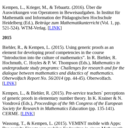
Kempen, L., Krieger, M., & Tebaartz. (2016). Über die
Auswirkungen von Operatoren in Beweisaufgaben. In Institut für
Mathematik und Information der Pädagogischen Hochschule
Heidelberg (Ed.),
Beiträge zum Mathematikunterricht
(Vol. 1, pp.
521-524). WTM-Verlag. [
LINK
]
2015
Biehler, R., & Kempen, L. (2015). Using generic proofs as an
element for developing proof competencies in the course
“Introduction into the culture of mathematics”. In R. Biehler, R.
Hochmuth, C. Hoyles & P. W. Thompson (Eds.),
Mathematics in
undergraduate study programs: Challenges for research and for the
dialogue between mathematics and didactics of mathematics.
Oberwolfach Report No. 56/2014
(pp. 44-45). Oberwolfach.
[
LINK
]
Kempen, L., & Biehler, R. (2015). Pre-service teachers` perceptions
of generic proofs in elementary number theory. In K. Krainer & N.
Vondrová (Eds.),
Proceedings of the 9th Congress of the European
Society for Research in Mathematics Education
(pp. 135-141).
CERME. [
LINK
]
Wassong, T., & Kempen, L. (2015). VEMINT mobile with Apps: