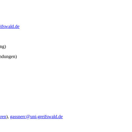
ifswald
.de
ng)
endungen)
uren
),
gassnerc
@uni-greifswald
.de