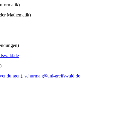
nformatik)
der Mathematik)
wendungen)
ifswald
.de
)
nwendungen
),
schurman
@uni-greifswald
.de