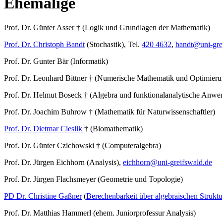
Ehemalige
Prof. Dr. Günter Asser † (Logik und Grundlagen der Mathematik)
Prof. Dr. Christoph Bandt
(Stochastik), Tel.
420 4632
,
bandt
@uni-gre
Prof. Dr. Gunter Bär (Informatik)
Prof. Dr. Leonhard Bittner † (Numerische Mathematik und Optimieru
Prof. Dr. Helmut Boseck † (Algebra und funktionalanalytische Anw
Prof. Dr. Joachim Buhrow † (Mathematik für Naturwissenschaftler)
Prof. Dr. Dietmar Cieslik
† (Biomathematik)
Prof. Dr. Günter Czichowski † (Computeralgebra)
Prof. Dr. Jürgen Eichhorn (Analysis),
eichhorn
@uni-greifswald
.de
Prof. Dr. Jürgen Flachsmeyer (Geometrie und Topologie)
PD Dr. Christine Gaßner
(
Berechenbarkeit über algebraischen Strukt
Prof. Dr. Matthias Hammerl (ehem. Juniorprofessur Analysis)