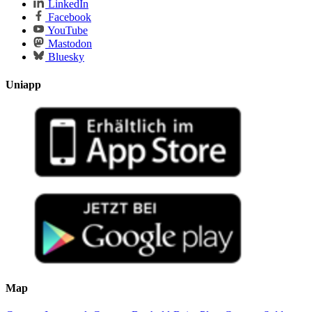
LinkedIn
Facebook
YouTube
Mastodon
Bluesky
Uniapp
Map